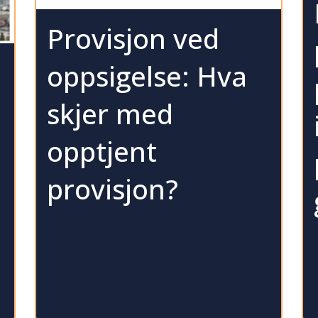
Provisjon ved
oppsigelse: Hva
skjer med
opptjent
provisjon?