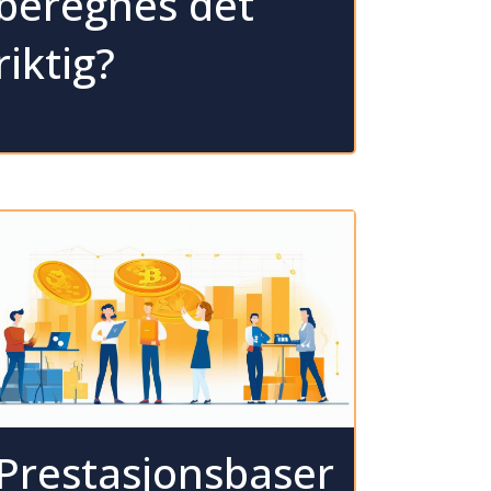
beregnes det
riktig?
Prestasjonsbaser