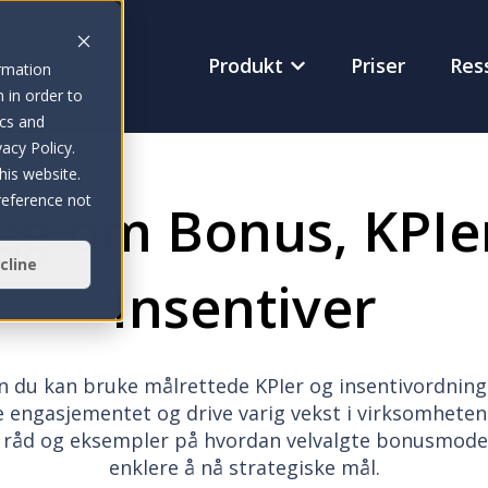
Produkt
Priser
Res
ormation
Vis undermeny for Pr
 in order to
ics and
acy Policy.
his website.
reference not
gg om Bonus, KPIe
cline
Insentiver
du kan bruke målrettede KPIer og insentivordninge
e engasjementet og drive varig vekst i virksomheten
e råd og eksempler på hvordan velvalgte bonusmodel
enklere å nå strategiske mål.