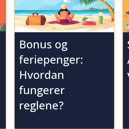
Bonus og
feriepenger:
Hvordan
fungerer
reglene?