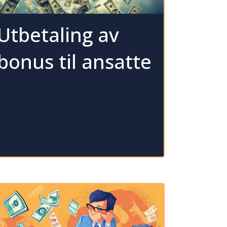
Utbetaling av
bonus til ansatte