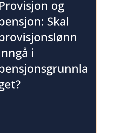
Provisjon og
pensjon: Skal
provisjonslønn
inngå i
pensjonsgrunnla
get?