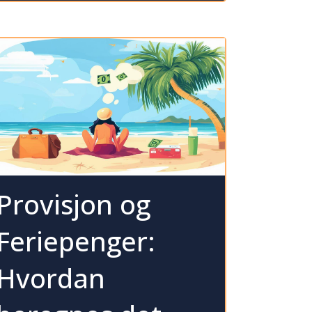
Provisjon og
Feriepenger:
Hvordan