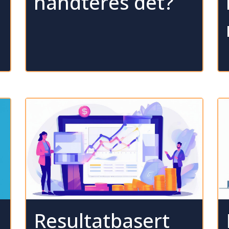
håndteres det?
Resultatbasert