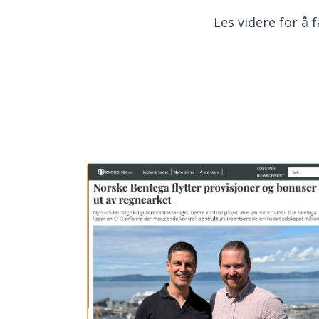
Les videre for å 