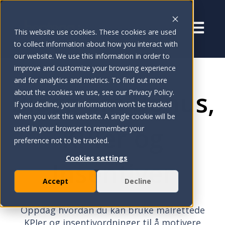
Åpne ho
This website use cookies. These cookies are used
to collect information about how you interact with
our website. We use this information in order to
improve and customize your browsing experience
and for analytics and metrics. To find out more
Blogg om Bonus,
about the cookies we use, see our Privacy Policy.
If you decline, your information won’t be tracked
when you visit this website. A single cookie will be
KPIer og
used in your browser to remember your
preference not to be tracked.
Cookies settings
Insentiver
Accept
Decline
Oppdag hvordan du kan bruke målrettede
KPIer og insentivordninger til å motivere