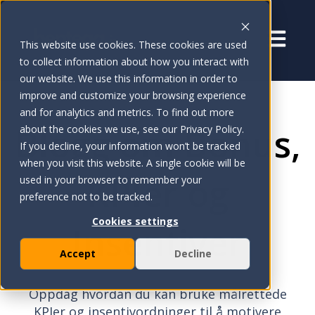
Åpne ho
This website use cookies. These cookies are used
to collect information about how you interact with
our website. We use this information in order to
improve and customize your browsing experience
and for analytics and metrics. To find out more
Blogg om Bonus,
about the cookies we use, see our Privacy Policy.
If you decline, your information won’t be tracked
when you visit this website. A single cookie will be
KPIer og
used in your browser to remember your
preference not to be tracked.
Cookies settings
Insentiver
Accept
Decline
Oppdag hvordan du kan bruke målrettede
KPIer og insentivordninger til å motivere