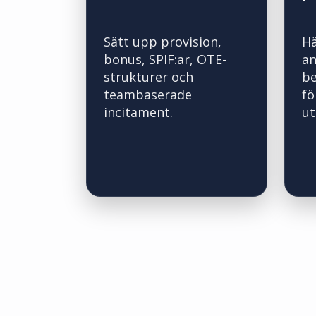
Sätt upp provision,
Hä
bonus, SPIF:ar, OTE-
an
strukturer och
be
teambaserade
fö
incitament.
ut