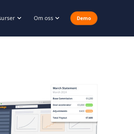
surser
Om oss
Demo
Produkt
Visa undermeny för Resurser
Visa undermeny för Om oss