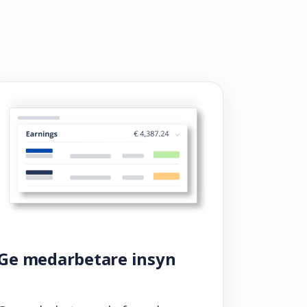
Ge medarbetare insyn