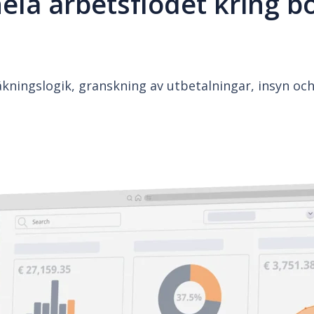
hela arbetsflödet kring 
ningslogik, granskning av utbetalningar, insyn och 