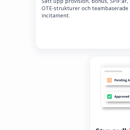
Sätt upp provision, bonus, SPIF:ar,
OTE-strukturer och teambaserade
incitament.