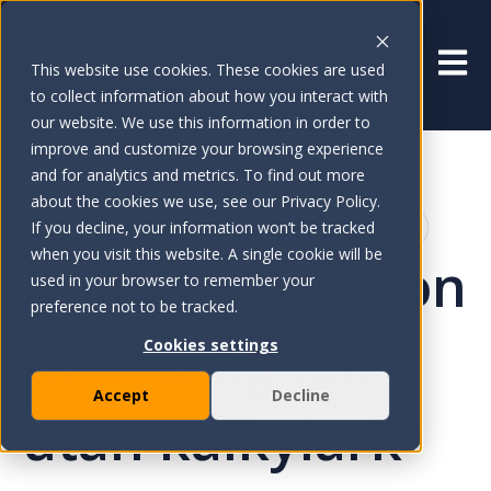
Öppna
This website use cookies. These cookies are used
to collect information about how you interact with
our website. We use this information in order to
improve and customize your browsing experience
and for analytics and metrics. To find out more
about the cookies we use, see our Privacy Policy.
If you decline, your information won’t be tracked
Revisionsspår
Rollbaserad
GDPR-medveten
when you visit this website. A single cookie will be
Bonus, provision
used in your browser to remember your
preference not to be tracked.
och rörlig lön –
Cookies settings
Accept
Decline
utan kalkylark