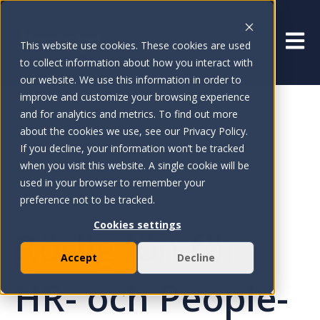
Öppna
This website use cookies. These cookies are used
to collect information about how you interact with
our website. We use this information in order to
improve and customize your browsing experience
and for analytics and metrics. To find out more
about the cookies we use, see our Privacy Policy.
If you decline, your information won’t be tracked
LÖSNINGAR
when you visit this website. A single cookie will be
used in your browser to remember your
CHRO
People Ops
Rewards
HRBP
preference not to be tracked.
Payroll
Compensation
Cookies settings
Rörlig lön för
Accept
Decline
HR- och People-