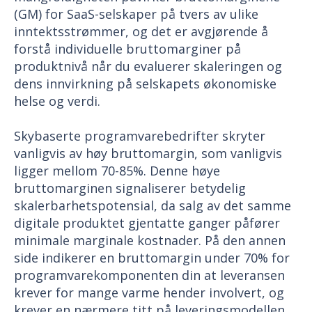
(GM) for SaaS-selskaper på tvers av ulike
inntektsstrømmer, og det er avgjørende å
forstå individuelle bruttomarginer på
produktnivå når du evaluerer skaleringen og
dens innvirkning på selskapets økonomiske
helse og verdi.
Skybaserte programvarebedrifter skryter
vanligvis av høy bruttomargin, som vanligvis
ligger mellom 70-85%. Denne høye
bruttomarginen signaliserer betydelig
skalerbarhetspotensial, da salg av det samme
digitale produktet gjentatte ganger påfører
minimale marginale kostnader. På den annen
side indikerer en bruttomargin under 70% for
programvarekomponenten din at leveransen
krever for mange varme hender involvert, og
krever en nærmere titt på leveringsmodellen.