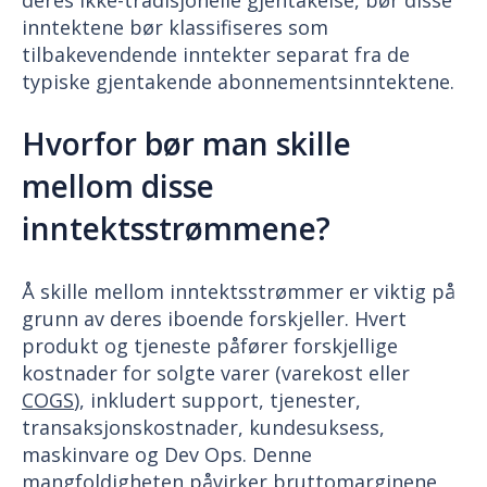
deres ikke-tradisjonelle gjentakelse, bør disse
inntektene bør klassifiseres som
tilbakevendende inntekter separat fra de
typiske gjentakende abonnementsinntektene.
Hvorfor bør man skille
mellom disse
inntektsstrømmene?
Å skille mellom inntektsstrømmer er viktig på
grunn av deres iboende forskjeller. Hvert
produkt og tjeneste påfører forskjellige
kostnader for solgte varer (varekost eller
COGS
), inkludert support, tjenester,
transaksjonskostnader, kundesuksess,
maskinvare og Dev Ops. Denne
mangfoldigheten påvirker bruttomarginene