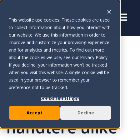
Åpne ho
This website use cookies. These cookies are used
to collect information about how you interact with
our website. We use this information in order to
improve and customize your browsing experience
and for analytics and metrics. To find out more
about the cookies we use, see our Privacy Policy.
15.aug.2024 09:46:43
If you decline, your information won’t be tracked
when you visit this website. A single cookie will be
ARR for SaaS:
used in your browser to remember your
preference not to be tracked.
Hvordan
Cookies settings
Accept
Decline
håndtere ulike