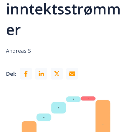
inntektsstrømm
er
Andreas S
Del: