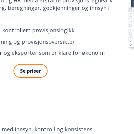
mi og HR med å erstatte provisjonsregneark
ing, beregninger, godkjenninger og innsyn i
kontrollert provisjonslogikk
ening og provisjonsoversikter
or og eksporter som er klare for økonomi
Se priser
r med innsyn, kontroll og konsistens.