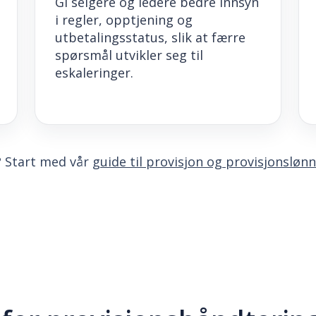
Gi selgere og ledere bedre innsyn
i regler, opptjening og
utbetalingsstatus, slik at færre
spørsmål utvikler seg til
eskaleringer.
? Start med vår
guide til provisjon og provisjonslønn