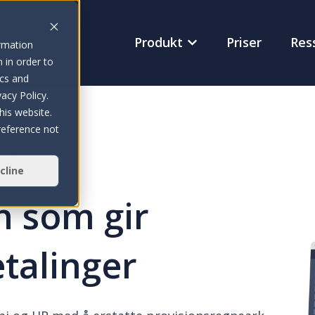
Produkt
Priser
Res
ormation
Vis undermeny for Pr
 in order to
ics and
acy Policy.
his website.
reference not
for
cline
n som gir
talinger