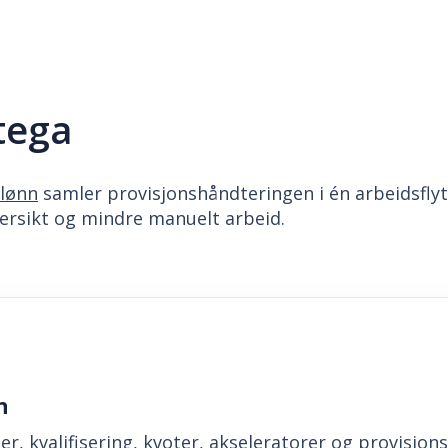
tega
slønn
samler provisjonshåndteringen i én arbeidsflyt, 
ersikt og mindre manuelt arbeid.
n
r, kvalifisering, kvoter, akseleratorer og provisjons