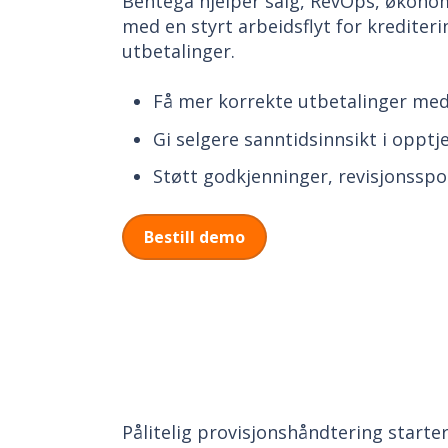
Bentega hjelper salg, RevOps, økono
med en styrt arbeidsflyt for krediter
utbetalinger.
Få mer korrekte utbetalinger med 
Gi selgere sanntidsinnsikt i opptj
Støtt godkjenninger, revisjonssp
Bestill demo
Pålitelig provisjonshåndtering starte