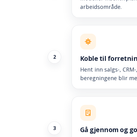
arbeidsområde.
2
Koble til forretn
Hent inn salgs-, CRM-,
beregningene blir me
3
Gå gjennom og go