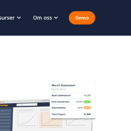
surser
Om oss
Demo
odukt
Vis undermeny for Ressurser
Vis undermeny for Om oss